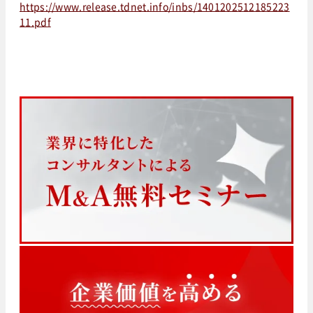
https://www.release.tdnet.info/inbs/1401202512185223
11.pdf