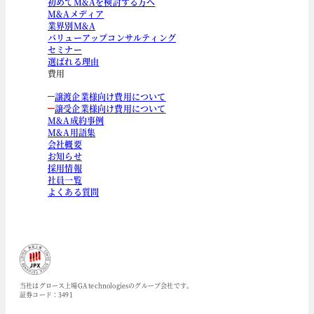
初めてM&Aを検討する方へ
M&Aメディア
業界別M&A
バリューアップコンサルティング
セミナー
選ばれる理由
費用
譲渡企業様向け費用について
譲受企業様向け費用について
M&A成約事例
M&A用語集
会社概要
お知らせ
採用情報
社員一覧
よくある質問
当社はグロース上場GA technologiesのグループ会社です。
証券コード：3491