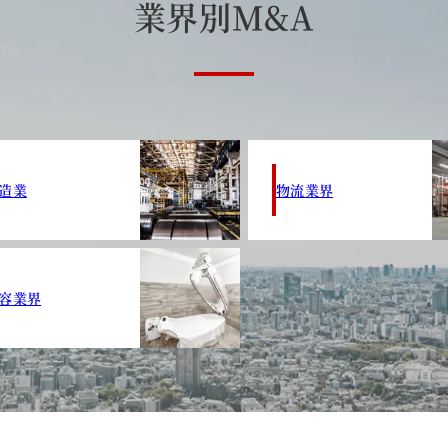
業
界
別
M
&
A
造業
物流業界
容業界