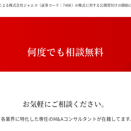
92による株式会社ジャムコ（証券コード：7408）の株式に対する公開買付けの開始
何
度
で
も
相
談
無
料
お気軽にご相談ください。
各業界に特化した専任のM&Aコンサルタントが在籍してま