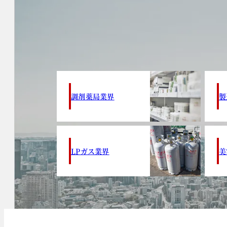
調剤薬局業界
製
LPガス業界
美