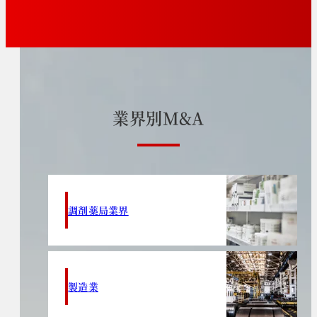
業
界
別
M
&
A
調剤薬局業界
製造業