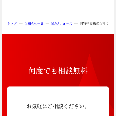
トップ
お知らせ一覧
M&Aニュース
日特建設株式会社による
何
度
で
も
相
談
無
料
お気軽にご相談ください。