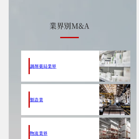
業
界
別
M
&
A
調剤薬局業界
製造業
物流業界