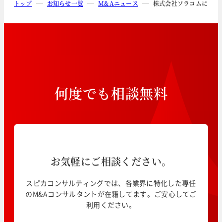
トップ
お知らせ一覧
M&Aニュース
株式会社ソラコムによる
何
度
で
も
相
談
無
料
お気軽にご相談ください。
スピカコンサルティングでは、各業界に特化した専任
のM&Aコンサルタントが在籍してます。ご安心してご
利用ください。