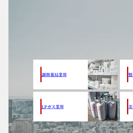
調剤薬局業界
製
LPガス業界
美