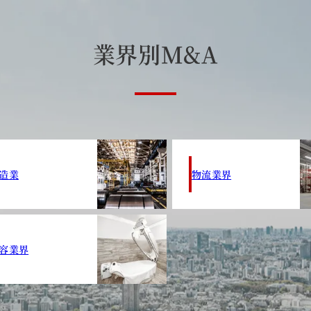
業
界
別
M
&
A
造業
物流業界
容業界