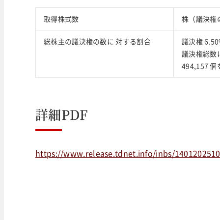
取得株式数
株（議決権
総株主の議決権の数に 対する割合
議決権 6.
議決権総数に
494,15
詳細PDF
https://www.release.tdnet.info/inbs/140120251