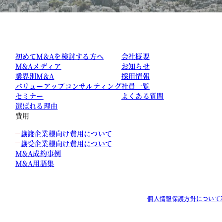
初めてM&Aを検討する方へ
会社概要
M&Aメディア
お知らせ
業界別M&A
採用情報
バリューアップコンサルティング
社員一覧
セミナー
よくある質問
選ばれる理由
費用
譲渡企業様向け費用について
譲受企業様向け費用について
M&A成約事例
M&A用語集
個人情報保護方針について