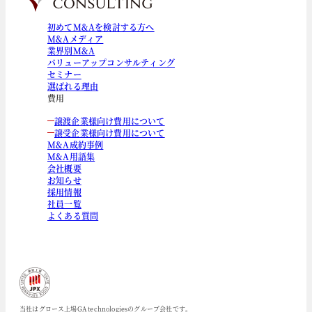
初めてM&Aを検討する方へ
M&Aメディア
業界別M&A
バリューアップコンサルティング
セミナー
選ばれる理由
費用
譲渡企業様向け費用について
譲受企業様向け費用について
M&A成約事例
M&A用語集
会社概要
お知らせ
採用情報
社員一覧
よくある質問
当社はグロース上場GA technologiesのグループ会社です。