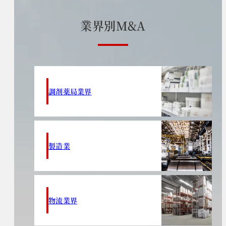
業
界
別
M
&
A
調剤薬局業界
製造業
物流業界