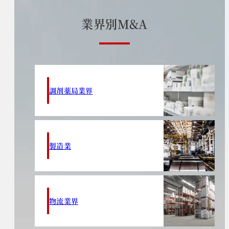
業
界
別
M
&
A
調剤薬局業界
製造業
物流業界