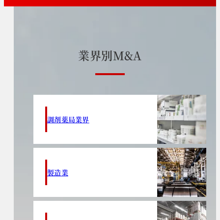
業
界
別
M
&
A
調剤薬局業界
製造業