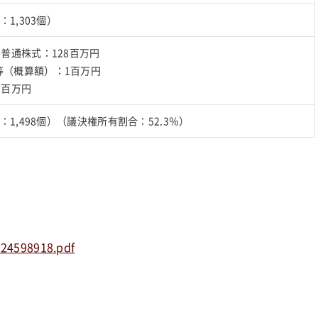
：1,303個）
の普通株式：128百万円
等（概算額）：1百万円
9百万円
数：1,498個）（議決権所有割合：52.3％）
324598918.pdf