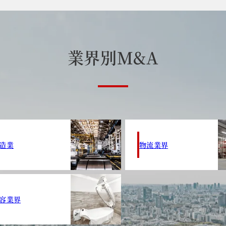
業
界
別
M
&
A
造業
物流業界
容業界