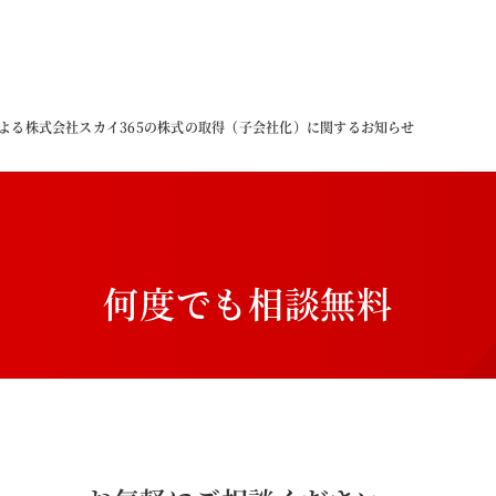
による株式会社スカイ365の株式の取得（子会社化）に関するお知らせ
何
度
で
も
相
談
無
料