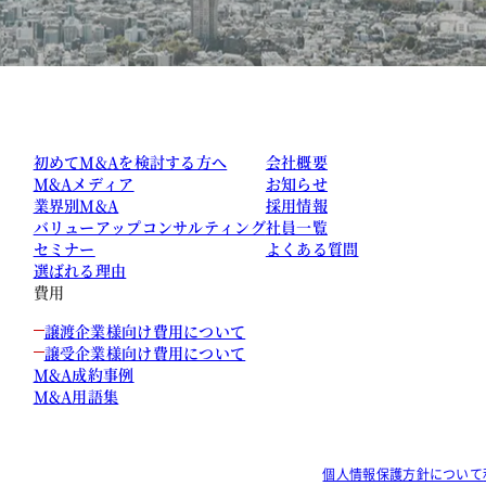
初めてM&Aを検討する方へ
会社概要
M&Aメディア
お知らせ
業界別M&A
採用情報
バリューアップコンサルティング
社員一覧
セミナー
よくある質問
選ばれる理由
費用
譲渡企業様向け費用について
譲受企業様向け費用について
M&A成約事例
M&A用語集
個人情報保護方針について