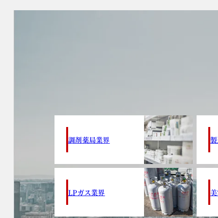
調剤薬局業界
製
LPガス業界
美