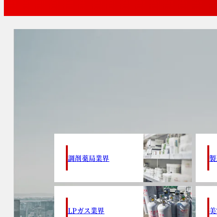
調剤薬局業界
製
LPガス業界
美