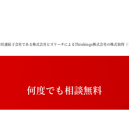
社連結子会社である株式会社ビズリーチによるThinkings株式会社の株式取得
何
度
で
も
相
談
無
料