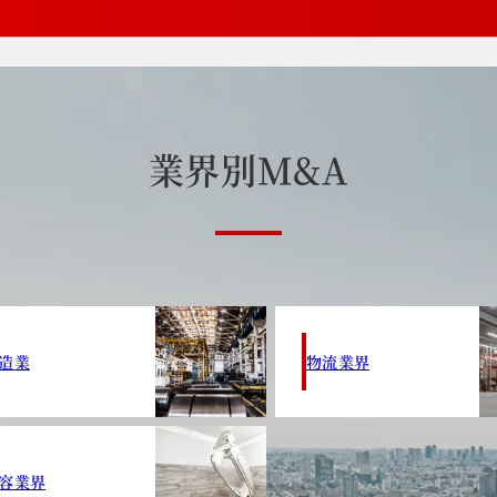
業
界
別
M
&
A
造業
物流業界
容業界