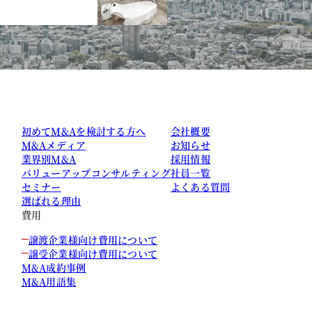
初めてM&Aを検討する方へ
会社概要
M&Aメディア
お知らせ
業界別M&A
採用情報
バリューアップコンサルティング
社員一覧
セミナー
よくある質問
選ばれる理由
費用
譲渡企業様向け費用について
譲受企業様向け費用について
M&A成約事例
M&A用語集