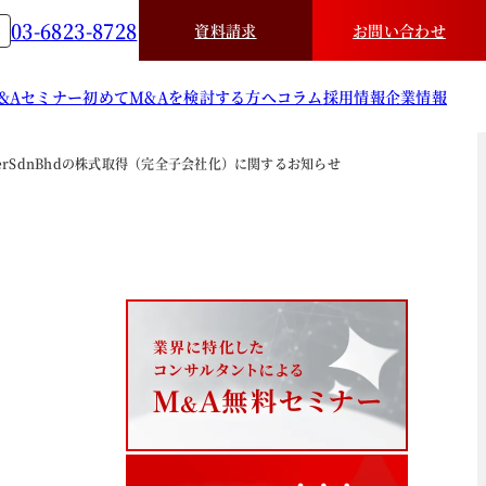
03-6823-8728
資料請求
お問い合わせ
&A
セミナー
初めてM&Aを検討する方へ
コラム
採用情報
企業情報
ergyPowerSdnBhdの株式取得（完全子会社化）に関するお知らせ