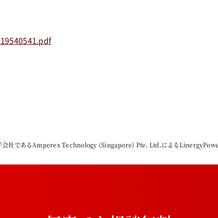
519540541.pdf
社であるAmperex Technology (Singapore) Pte. Ltd.によるLin