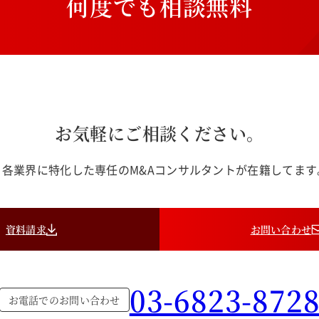
何
度
で
も
相
談
無
料
お気軽にご相談ください。
各業界に特化した専任のM&Aコンサルタントが在籍してま
資料請求
お問い合わせ
03-6823-872
お電話でのお問い合わせ