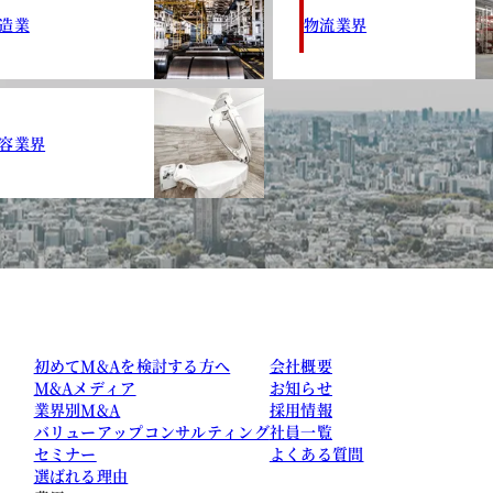
造業
物流業界
容業界
初めてM&Aを検討する方へ
会社概要
M&Aメディア
お知らせ
業界別M&A
採用情報
バリューアップコンサルティング
社員一覧
セミナー
よくある質問
選ばれる理由