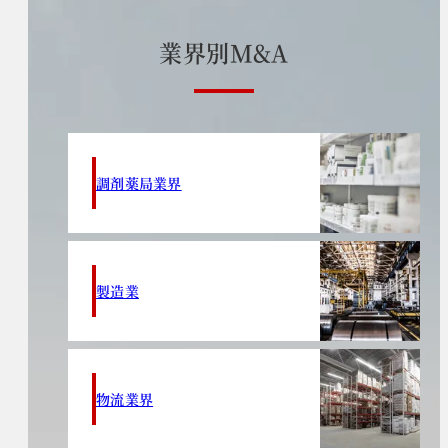
業
界
別
M
&
A
調剤薬局業界
製造業
物流業界