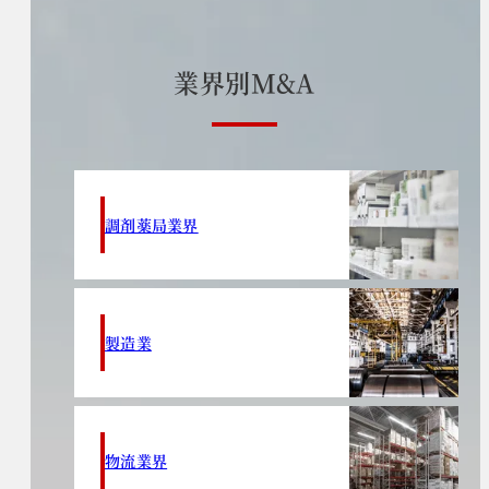
業
界
別
M
&
A
調剤薬局業界
製造業
物流業界