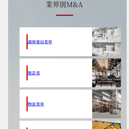
業
界
別
M
&
A
調剤薬局業界
製造業
物流業界