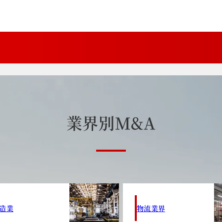
業
界
別
M
&
A
造業
物流業界