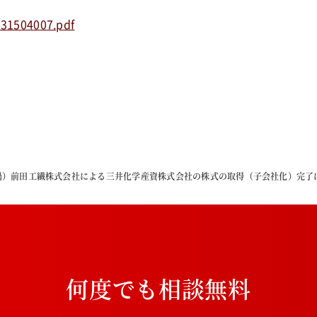
331504007.pdf
過）前田工繊株式会社による三井化学産資株式会社の株式の取得（子会社化）完了
何
度
で
も
相
談
無
料