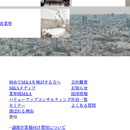
容業界
初めてM&Aを検討する方へ
会社概要
M&Aメディア
お知らせ
業界別M&A
採用情報
バリューアップコンサルティング
社員一覧
セミナー
よくある質問
選ばれる理由
費用
譲渡企業様向け費用について