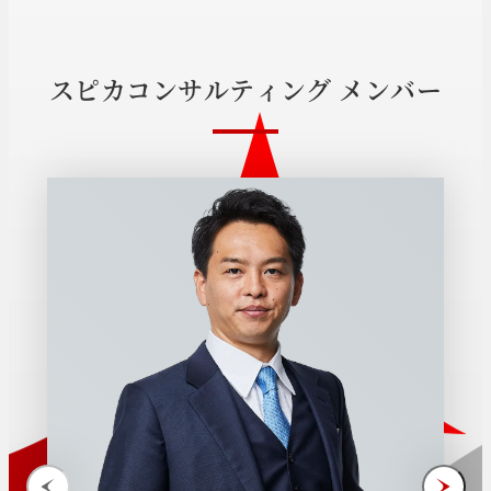
ス
ピ
カ
コ
ン
サ
ル
テ
ィ
ン
グ
メ
ン
バ
ー