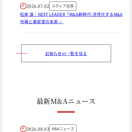
2026.07.02
メディア出演
松栄 遥｜NEXT LEADER「M&A新時代-活性化するM&A
市場と美容室の未来-」
お知らせの一覧を見る
最
新
M
&
A
ニ
ュ
ー
ス
2026.08.03
M&Aニュース