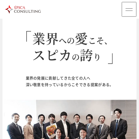
業界
愛
への
こそ、
スピカ
誇
の
り
輝
未来
く
のために
業界の発展に貢献してきた全ての人へ
深い敬意を持っているからこそできる提案がある。