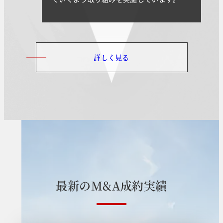
詳しく見る
最
新
の
M
&
A
成
約
実
績