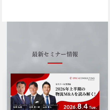
最
新
セ
ミ
ナ
ー
情
報