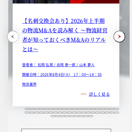
【名刺交換会あり】2026年上半期
の物流M&Aを読み解く ～物流経営
者が知っておくべきM&Aのリアル
とは～
登壇者：
松岡 弘晃 /
𠮷岡 泰一郎 /
山本 夢人
開催日時：2026年8月4日(火) 17：00～18：30
物流業界
詳しく見る