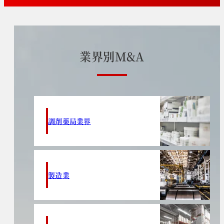
業
界
別
M
&
A
調剤薬局業界
製造業