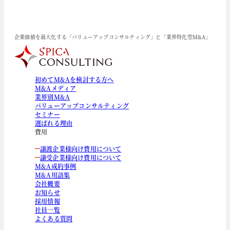
企業価値を最大化する「バリューアップコンサルティング」と「業界特化型M&A」
初めてM&Aを検討する方へ
M&Aメディア
業界別M&A
バリューアップコンサルティング
セミナー
選ばれる理由
費用
譲渡企業様向け費用について
譲受企業様向け費用について
M&A成約事例
M&A用語集
会社概要
お知らせ
採用情報
社員一覧
よくある質問