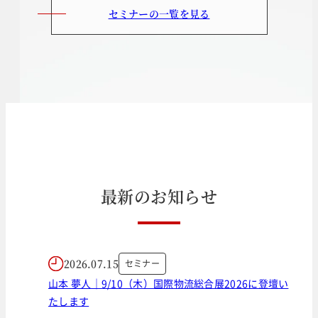
セミナーの一覧を見る
最
新
の
お
知
ら
せ
2026.07.15
セミナー
山本 夢人｜9/10（木）国際物流総合展2026に登壇い
たします