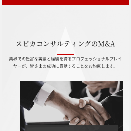
ス
ピ
カ
コ
ン
サ
ル
テ
ィ
ン
グ
の
M
&
A
業界での豊富な実績と経験を誇るプロフェッショナルプレイ
ヤーが、皆さまの成功に貢献することをお約束します。