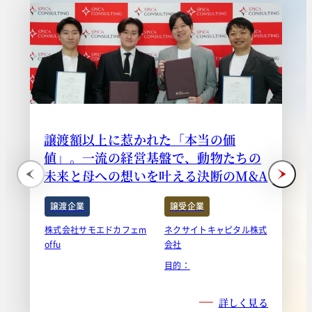
譲渡額以上に惹かれた「本当の価
値」。一流の経営基盤で、動物たちの
未来と母への想いを叶える決断のM&A
譲渡企業
譲受企業
株式会社サモエドカフェm
ネクサイトキャピタル株式
offu
会社
目的：
詳しく見る