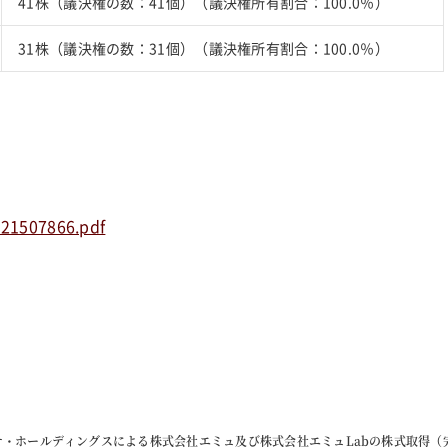
41株（議決権の数：41個）（議決権所有割合：100.0％）
31株（議決権の数：31個）（議決権所有割合：100.0％）
421507866.pdf
テ・ホールディングスによる株式会社エミュ及び株式会社エミュLabの株式取得（