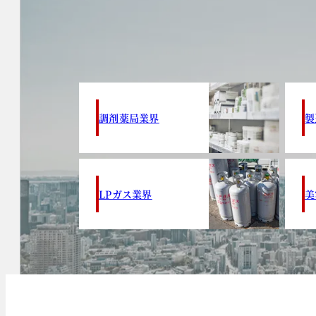
調剤薬局業界
製
LPガス業界
美