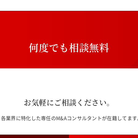
何
度
で
も
相
談
無
料
お気軽にご相談ください。
各業界に特化した専任のM&Aコンサルタントが在籍してま