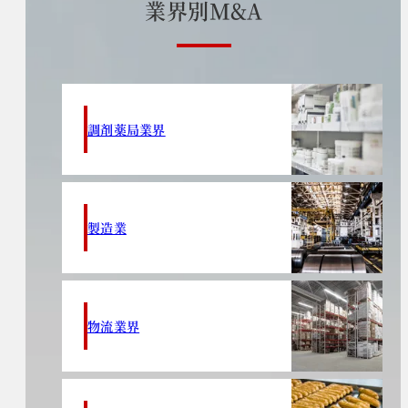
業
界
別
M
&
A
調剤薬局業界
製造業
物流業界