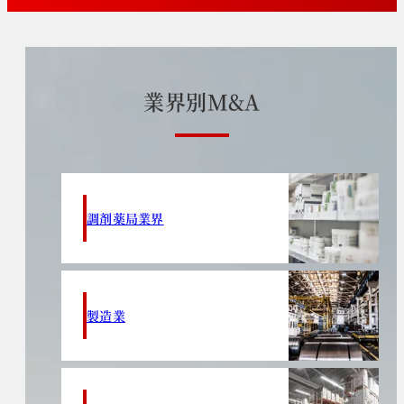
業
界
別
M
&
A
調剤薬局業界
製造業