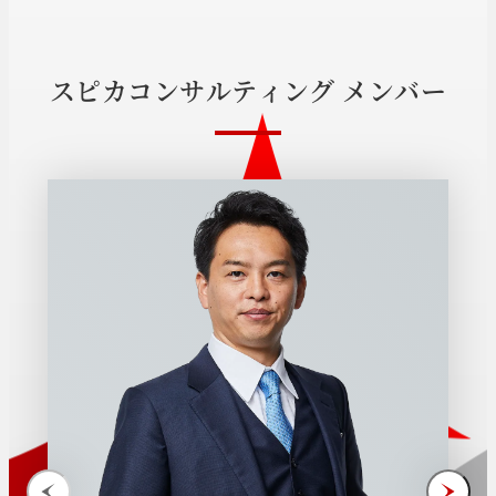
ス
ピ
カ
コ
ン
サ
ル
テ
ィ
ン
グ
メ
ン
バ
ー