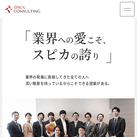
業界
愛
への
こそ、
スピカ
誇
の
り
輝
未来
く
のために
業界の発展に貢献してきた全ての人へ
深い敬意を持っているからこそできる提案がある。
企業価値を最大化する「バリューアップコンサルティ
ング」と
業界特化型M&Aならスピカコンサルティング