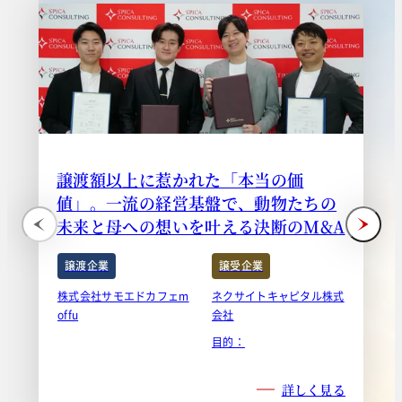
譲渡額以上に惹かれた「本当の価
値」。一流の経営基盤で、動物たちの
未来と母への想いを叶える決断のM&A
譲渡企業
譲受企業
株式会社サモエドカフェm
ネクサイトキャピタル株式
offu
会社
目的：
詳しく見る