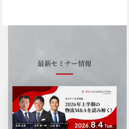
最
新
セ
ミ
ナ
ー
情
報