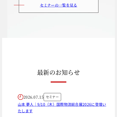
セミナーの一覧を見る
最
新
の
お
知
ら
せ
2026.07.15
セミナー
山本 夢人｜9/10（木）国際物流総合展2026に登壇い
たします