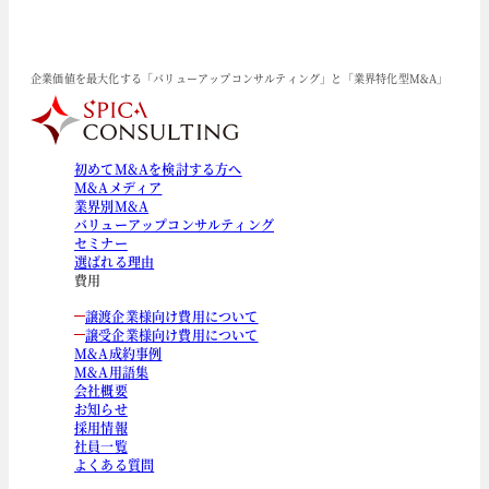
企業価値を最大化する「バリューアップコンサルティング」と「業界特化型M&A」
初めてM&Aを検討する方へ
M&Aメディア
業界別M&A
バリューアップコンサルティング
セミナー
選ばれる理由
費用
譲渡企業様向け費用について
譲受企業様向け費用について
M&A成約事例
M&A用語集
会社概要
お知らせ
採用情報
社員一覧
よくある質問