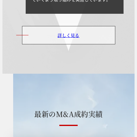
詳しく見る
最
新
の
M
&
A
成
約
実
績