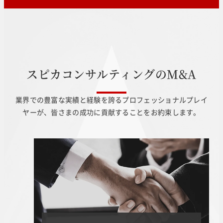
ス
ピ
カ
コ
ン
サ
ル
テ
ィ
ン
グ
の
M
&
A
業界での豊富な実績と経験を誇るプロフェッショナルプレイ
ヤーが、皆さまの成功に貢献することをお約束します。