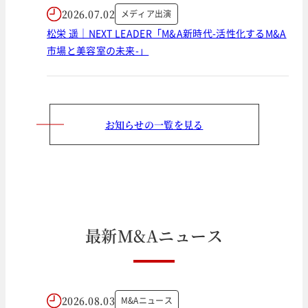
2026.07.02
メディア出演
松栄 遥｜NEXT LEADER「M&A新時代-活性化するM&A
市場と美容室の未来-」
お知らせの一覧を見る
最
新
M
&
A
ニ
ュ
ー
ス
2026.08.03
M&Aニュース