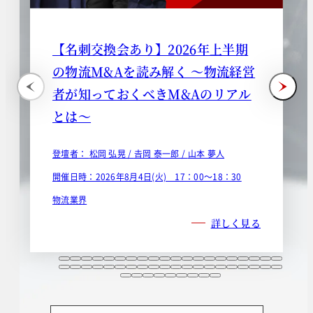
【名刺交換会あり】2026年上半期
の物流M&Aを読み解く ～物流経営
者が知っておくべきM&Aのリアル
とは～
登壇者：
松岡 弘晃 /
𠮷岡 泰一郎 /
山本 夢人
開催日時：2026年8月4日(火) 17：00～18：30
物流業界
詳しく見る