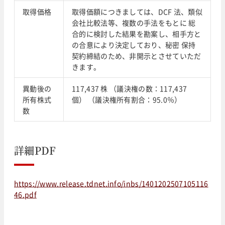
取得価格
取得価額につきましては、DCF 法、類似
会社比較法等、複数の手法をもとに 総
合的に検討した結果を勘案し、相手方と
の合意により決定しており、秘密 保持
契約締結のため、非開示とさせていただ
きます。
異動後の
117,437 株 （議決権の数：117,437
所有株式
個） （議決権所有割合：95.0％）
数
詳細PDF
https://www.release.tdnet.info/inbs/1401202507105116
46.pdf