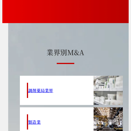
業
界
別
M
&
A
調剤薬局業界
製造業