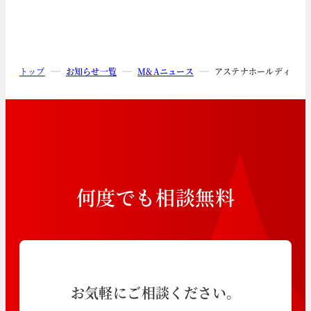
トップ
お知らせ一覧
M&Aニュース
アステナホールディング
何
度
で
も
相
談
無
料
お気軽にご相談ください。