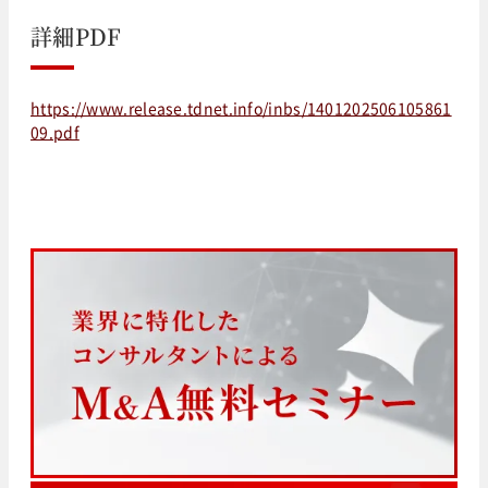
詳細PDF
https://www.release.tdnet.info/inbs/1401202506105861
09.pdf