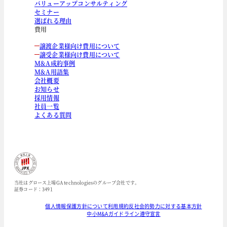
バリューアップコンサルティング
セミナー
選ばれる理由
費用
譲渡企業様向け費用について
譲受企業様向け費用について
M&A成約事例
M&A用語集
会社概要
お知らせ
採用情報
社員一覧
よくある質問
当社はグロース上場GA technologiesのグループ会社です。
証券コード：3491
個人情報保護方針について
利用規約
反社会的勢力に対する基本方針
中小M&Aガイドライン遵守宣言