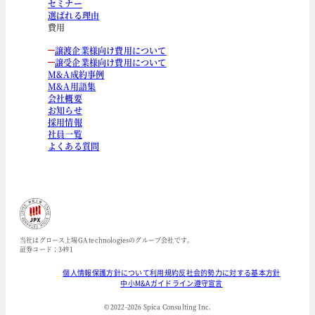
セミナー
選ばれる理由
費用
譲渡企業様向け費用について
譲受企業様向け費用について
M&A成約事例
M&A用語集
会社概要
お知らせ
採用情報
社員一覧
よくある質問
当社はグロース上場GA technologiesのグループ会社です。
証券コード：3491
個人情報保護方針について
利用規約
反社会的勢力に対する基本方針
中小M&Aガイドライン遵守宣言
© 2022-
2026
Spica Consulting Inc.