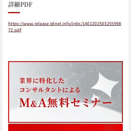
詳細PDF
https://www.release.tdnet.info/inbs/1401202503255998
72.pdf