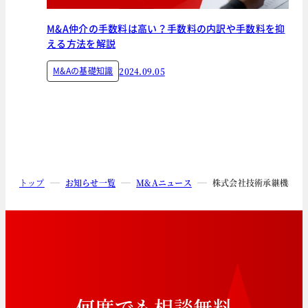
M&A仲介の手数料は高い？手数料の内訳や手数料を抑
える方法を解説
M&Aの基礎知識
2024.09.05
トップ
お知らせ一覧
M&Aニュース
株式会社技術承継機構連
何
度
で
も
相
談
無
料