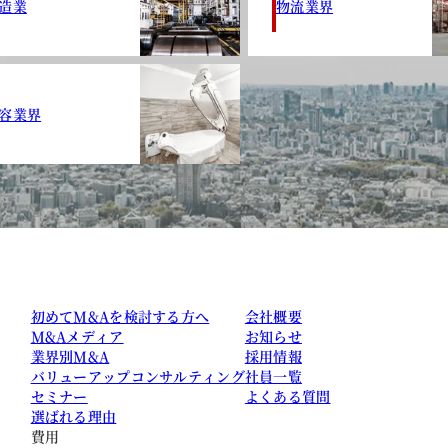
造業
物流業界
容業界
初めてM&Aを検討する方へ
会社概要
M&Aメディア
お知らせ
業界別M&A
採用情報
バリューアップコンサルティング
社員一覧
セミナー
よくある質問
選ばれる理由
費用