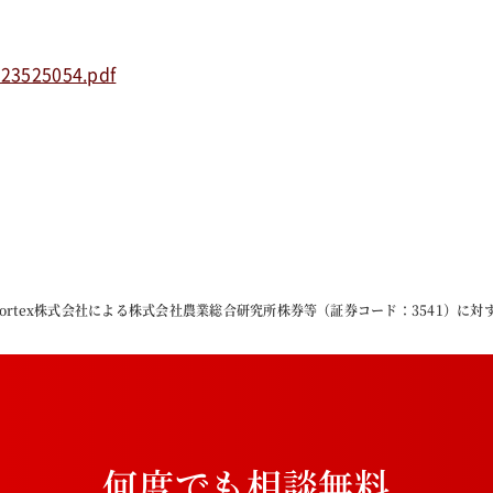
223525054.pdf
ght Vortex株式会社による株式会社農業総合研究所株券等（証券コード：3541）
何
度
で
も
相
談
無
料