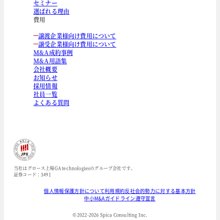
セミナー
選ばれる理由
費用
譲渡企業様向け費用について
譲受企業様向け費用について
M&A成約事例
M&A用語集
会社概要
お知らせ
採用情報
社員一覧
よくある質問
当社はグロース上場GA technologiesのグループ会社です。
証券コード：3491
個人情報保護方針について
利用規約
反社会的勢力に対する基本方針
中小M&Aガイドライン遵守宣言
© 2022-
2026
Spica Consulting Inc.