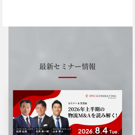
最
新
セ
ミ
ナ
ー
情
報