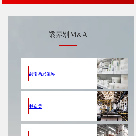
業
界
別
M
&
A
調剤薬局業界
製造業