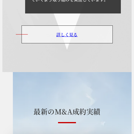
詳しく見る
最
新
の
M
&
A
成
約
実
績