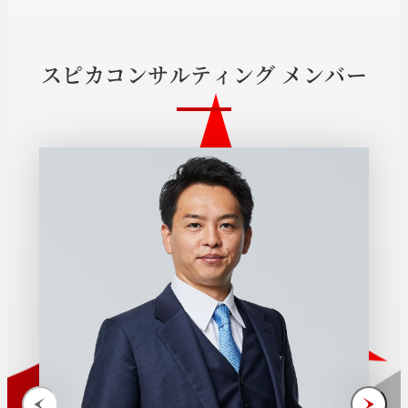
ス
ピ
カ
コ
ン
サ
ル
テ
ィ
ン
グ
メ
ン
バ
ー