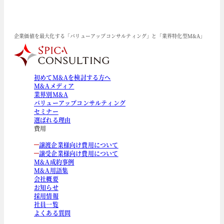
企業価値を最大化する「バリューアップコンサルティング」と「業界特化型M&A」
初めてM&Aを検討する方へ
M&Aメディア
業界別M&A
バリューアップコンサルティング
セミナー
選ばれる理由
費用
譲渡企業様向け費用について
譲受企業様向け費用について
M&A成約事例
M&A用語集
会社概要
お知らせ
採用情報
社員一覧
よくある質問