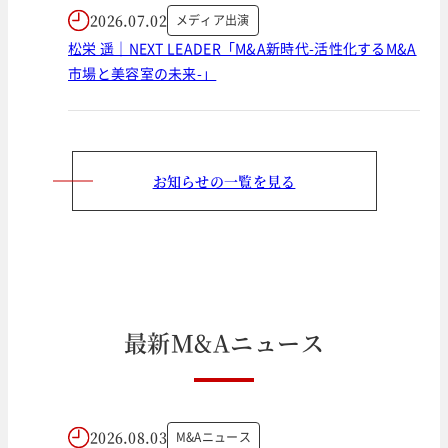
2026.07.02
メディア出演
松栄 遥｜NEXT LEADER「M&A新時代-活性化するM&A
市場と美容室の未来-」
お知らせの一覧を見る
最
新
M
&
A
ニ
ュ
ー
ス
2026.08.03
M&Aニュース