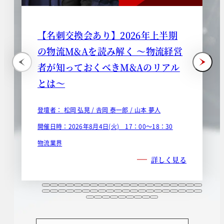
【名刺交換会あり】2026年上半期
の物流M&Aを読み解く ～物流経営
者が知っておくべきM&Aのリアル
とは～
登壇者：
松岡 弘晃 /
𠮷岡 泰一郎 /
山本 夢人
開催日時：2026年8月4日(火) 17：00～18：30
物流業界
詳しく見る