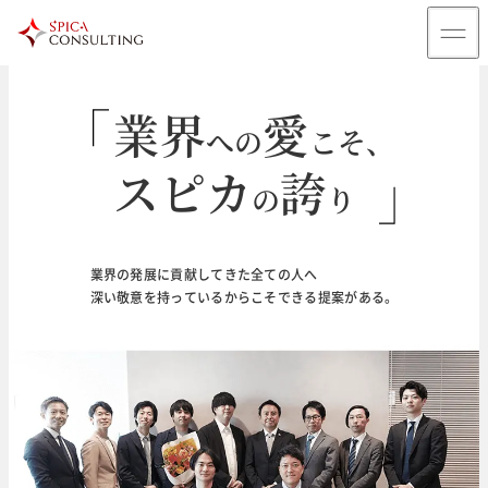
業界
愛
への
こそ、
スピカ
誇
の
り
輝
未来
く
のために
業界の発展に貢献してきた全ての人へ
深い敬意を持っているからこそできる提案がある。