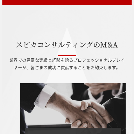
ス
ピ
カ
コ
ン
サ
ル
テ
ィ
ン
グ
の
M
&
A
業界での豊富な実績と経験を誇るプロフェッショナルプレイ
ヤーが、皆さまの成功に貢献することをお約束します。