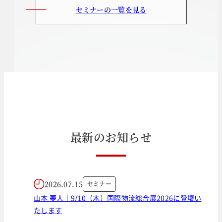
セミナーの一覧を見る
最
新
の
お
知
ら
せ
2026.07.15
セミナー
山本 夢人｜9/10（木）国際物流総合展2026に登壇い
たします