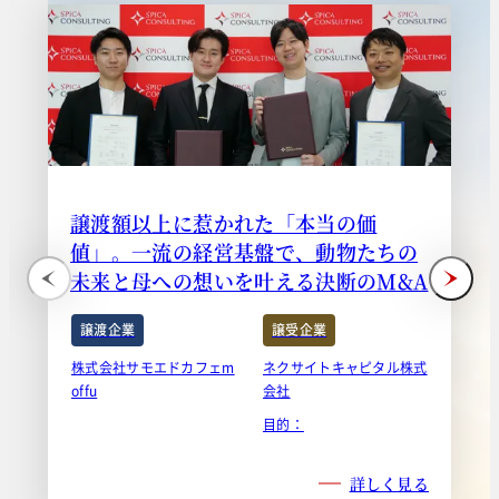
譲渡額以上に惹かれた「本当の価
値」。一流の経営基盤で、動物たちの
未来と母への想いを叶える決断のM&A
譲渡企業
譲受企業
株式会社サモエドカフェm
ネクサイトキャピタル株式
offu
会社
目的：
詳しく見る