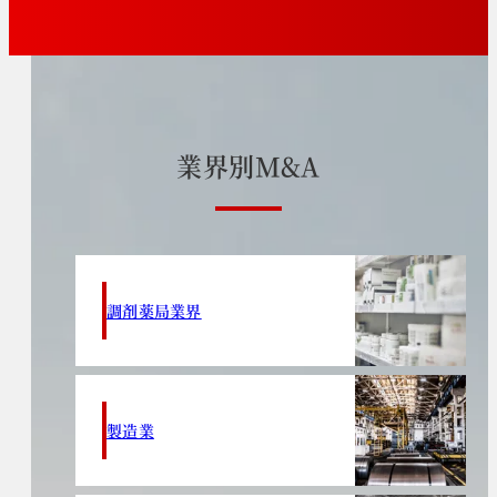
業
界
別
M
&
A
調剤薬局業界
製造業