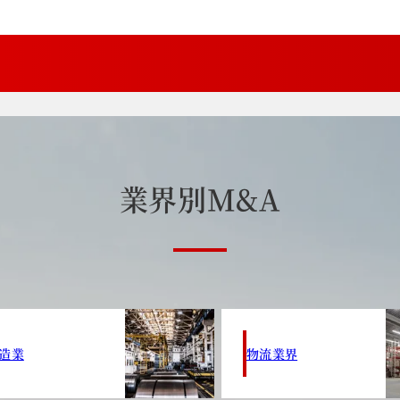
業
界
別
M
&
A
造業
物流業界