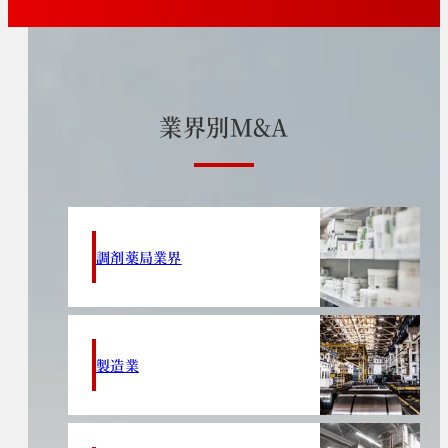
業
界
別
M
&
A
調剤薬局業界
製造業