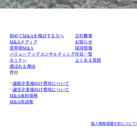
初めてM&Aを検討する方へ
会社概要
M&Aメディア
お知らせ
業界別M&A
採用情報
バリューアップコンサルティング
社員一覧
セミナー
よくある質問
選ばれる理由
費用
譲渡企業様向け費用について
譲受企業様向け費用について
M&A成約事例
M&A用語集
個人情報保護方針について