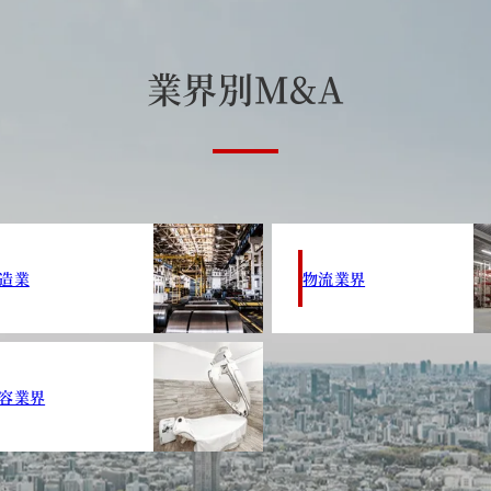
業
界
別
M
&
A
造業
物流業界
容業界