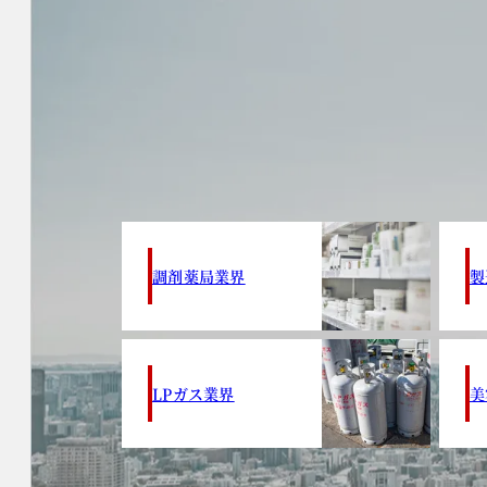
調剤薬局業界
製
LPガス業界
美