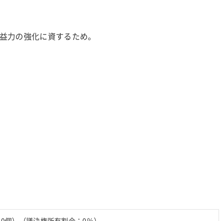
益力の強化に資するため。
0個）（議決権所有割合：0％）