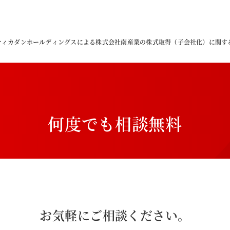
ティカダンホールディングスによる株式会社南産業の株式取得（子会社化）に関す
何
度
で
も
相
談
無
料
お気軽にご相談ください。