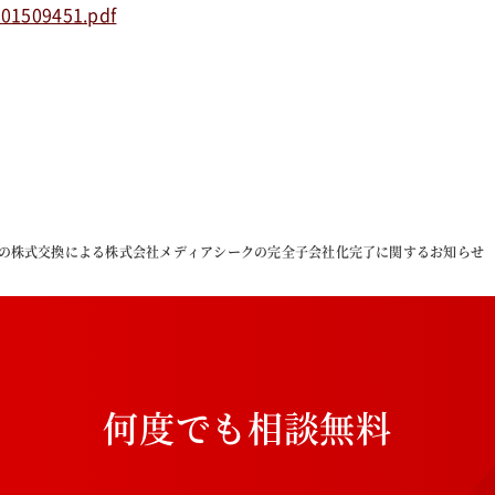
101509451.pdf
式会社の株式交換による株式会社メディアシークの完全子会社化完了に関するお知らせ
何
度
で
も
相
談
無
料