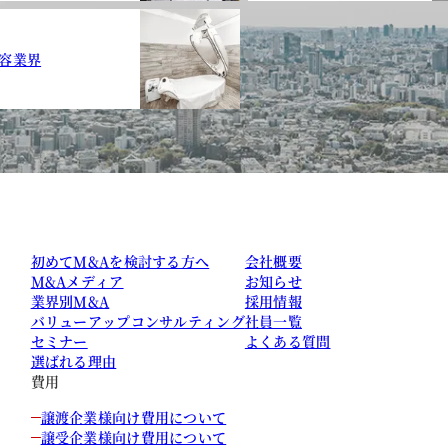
容業界
初めてM&Aを検討する方へ
会社概要
M&Aメディア
お知らせ
業界別M&A
採用情報
バリューアップコンサルティング
社員一覧
セミナー
よくある質問
選ばれる理由
費用
譲渡企業様向け費用について
譲受企業様向け費用について