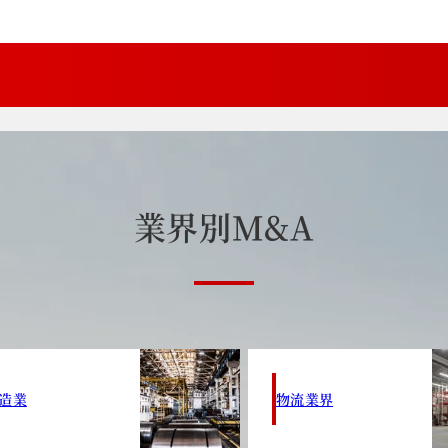
業
界
別
M
&
A
造業
物流業界