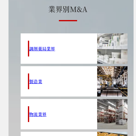
業
界
別
M
&
A
調剤薬局業界
製造業
物流業界