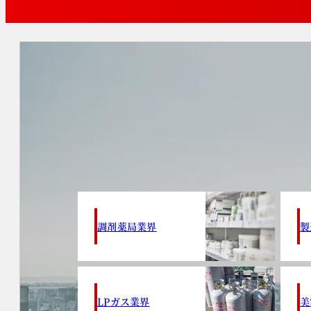
調剤薬局業界
製
LPガス業界
美