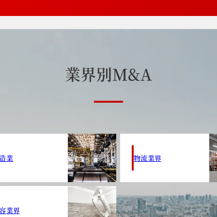
業
界
別
M
&
A
造業
物流業界
容業界