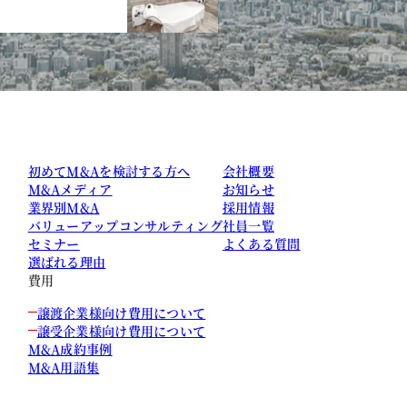
初めてM&Aを検討する方へ
会社概要
M&Aメディア
お知らせ
業界別M&A
採用情報
バリューアップコンサルティング
社員一覧
セミナー
よくある質問
選ばれる理由
費用
譲渡企業様向け費用について
譲受企業様向け費用について
M&A成約事例
M&A用語集