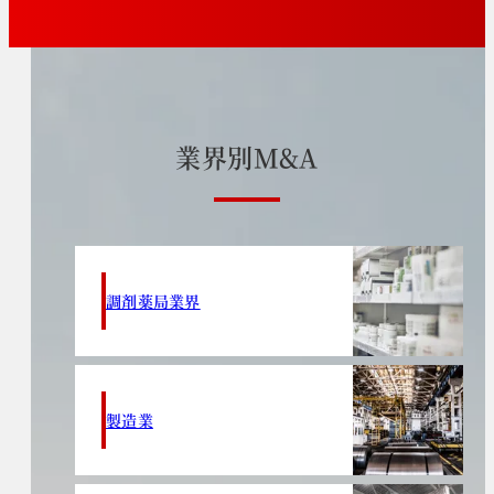
業
界
別
M
&
A
調剤薬局業界
製造業