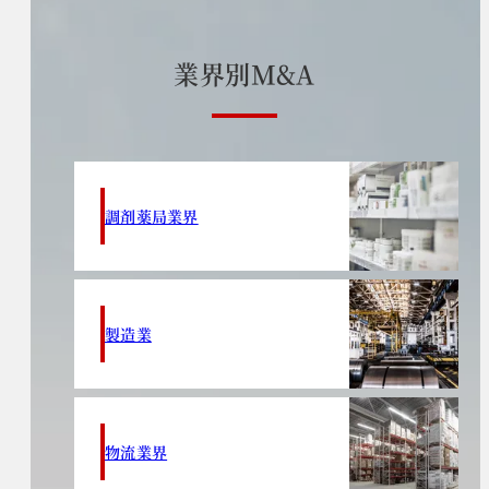
業
界
別
M
&
A
調剤薬局業界
製造業
物流業界