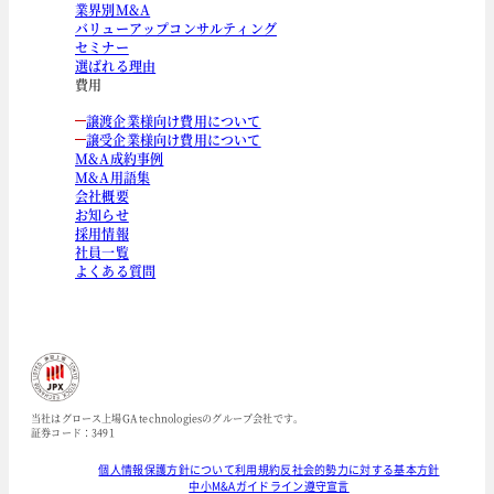
業界別M&A
バリューアップコンサルティング
セミナー
選ばれる理由
費用
譲渡企業様向け費用について
譲受企業様向け費用について
M&A成約事例
M&A用語集
会社概要
お知らせ
採用情報
社員一覧
よくある質問
当社はグロース上場GA technologiesのグループ会社です。
証券コード：3491
個人情報保護方針について
利用規約
反社会的勢力に対する基本方針
中小M&Aガイドライン遵守宣言