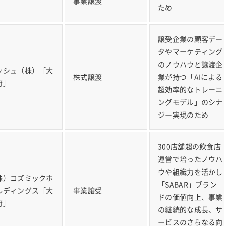
事業譲渡
］
ため
譲受企業の顧客デー
タやマーケティング
のノウハウと譲渡企
ッシュ（株）［大
株式譲渡
業が持つ「AIによる
府］
超効率的なトレーニ
ングモデル」のシナ
ジー実現のため
300店舗超の飲食店
運営で培ったノウハ
ウや組織力を活かし
株）コズミックホ
「SABAR」ブラン
ルディングス［大
事業譲受
ドの価値向上、事業
府］
の継続的な成長、サ
ービスのさらなる向