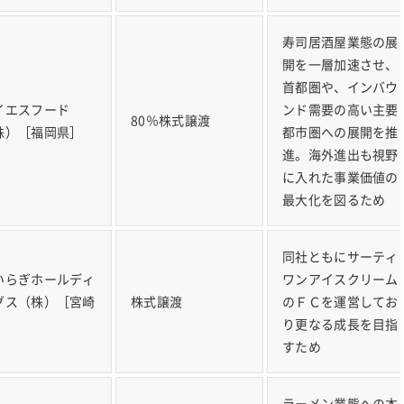
寿司居酒屋業態の展
開を一層加速させ、
首都圏や、インバウ
イエスフード
ンド需要の高い主要
80％株式譲渡
株）［福岡県］
都市圏への展開を推
進。海外進出も視野
に入れた事業価値の
最大化を図るため
同社ともにサーティ
いらぎホールディ
ワンアイスクリーム
グス（株）［宮崎
株式譲渡
のＦＣを運営してお
］
り更なる成長を目指
すため
ラーメン業態への本