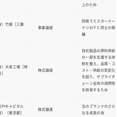
上のため
同県でミスタードー
株）竹屋［三重
事業譲渡
ナツのＦＣ同士の再
］
編
自社製品の原料供給
の一部を支援する体
制を整え、品質・コ
株）大泉工場［埼
株式譲渡
スト・供給の安定化
県］
を図り、サプライチ
ェーン全体の透明性
を担保するため
和PIキャピタル
玉のブランドのさら
株式譲渡
株）［東京都］
なる成長の為