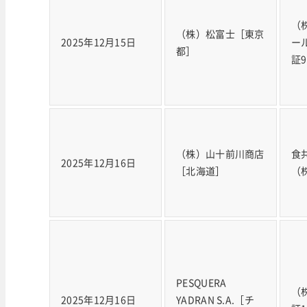
（
（株）松富士［東京
2025年12月15日
ー
都］
証
（株）山十前川商店
食
2025年12月16日
［北海道］
（
PESQUERA
（
2025年12月16日
YADRAN S.A.［チ