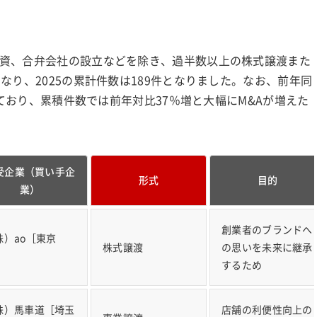
資、合弁会社の設立などを除き、過半数以上の株式譲渡また
なり、2025の累計件数は189件となりました。なお、前年同
っており、累積件数では前年対比37％増と大幅にM&Aが増えた
受企業（買い手企
形式
目的
業）
創業者のブランドへ
株）ao［東京
株式譲渡
の思いを未来に継承
］
するため
株）馬車道［埼玉
店舗の利便性向上の