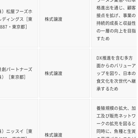
格進出を通じ、顧客
株）松屋フーズホ
接点を拡げ、事業の
ルディングス［東
株式譲渡
持続的成長と収益性
9887・東京都］
の一層の向上を目指
すため
DX推進を含む多方
面からのバリューア
共創パートナーズ
株式譲渡
ップを図り、日本の
株）［東京都］
食文化を次世代へ継
承するため
養殖規模の拡大、加
工及び販売ネットワ
ークの拡充を図ると
株）ニッスイ［東
同時に、魚種と生簀
株式譲渡