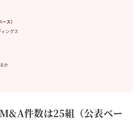
表ベース）
ルディングス
がるか
のM&A件数は25組（公表ベー