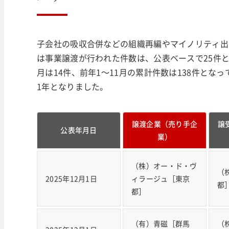
子会社の吸収合併などの組織再編やマイノリティ出
は事業譲渡が行われた件数は、公表ベースで25件と
月は14件、前年1～11月の累計件数は138件とな
1年となりました。
譲渡企業（売り手企
譲
公表年月日
業）
（株）オー・ド・ヴ
（
2025年12月1日
ィラージュ［東京
都
都］
（有）青磁［群馬
（