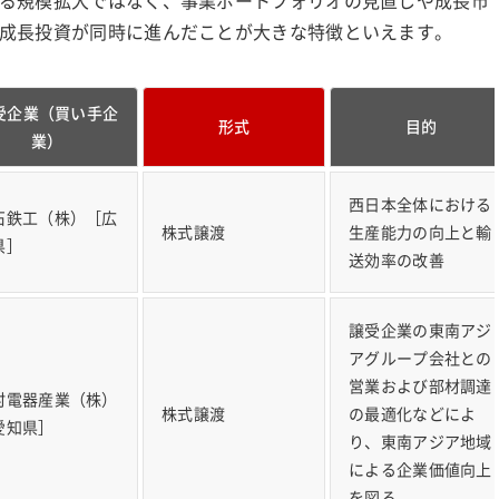
る規模拡大ではなく、事業ポートフォリオの見直しや成長市
成長投資が同時に進んだことが大きな特徴といえます。
受企業（買い手企
形式
目的
業）
西日本全体における
石鉄工（株）［広
株式譲渡
生産能力の向上と輸
県］
送効率の改善
譲受企業の東南アジ
アグループ会社との
営業および部材調達
村電器産業（株）
株式譲渡
の最適化などによ
愛知県］
り、東南アジア地域
による企業価値向上
を図る