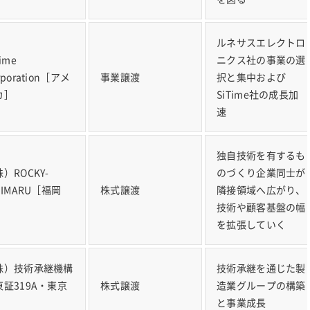
ルネサスエレクトロ
Time
ニクス社の事業の選
rporation［アメ
事業譲渡
択と集中および
カ］
SiTime社の成長加
速
独自技術を有するも
）ROCKY-
のづくり企業同士が
HIMARU［福岡
株式譲渡
隣接領域へ広がり、
］
技術や顧客基盤の幅
を拡張していく
株）技術承継機構
技術承継を通じた製
東証319A・東京
株式譲渡
造業グループの構築
］
と事業成長