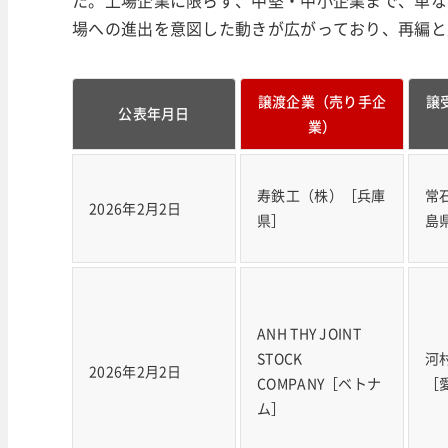
た。上場企業に限らず、中堅・中小企業まで、単な
場への進出を意図した動きが広がっており、再編と
譲渡企業（売り手企
譲
公表年月日
業）
寿鉄工（株）［兵庫
常
2026年2月2日
県］
島
ANH THY JOINT
STOCK
河
2026年2月2日
COMPANY［ベトナ
［
ム］