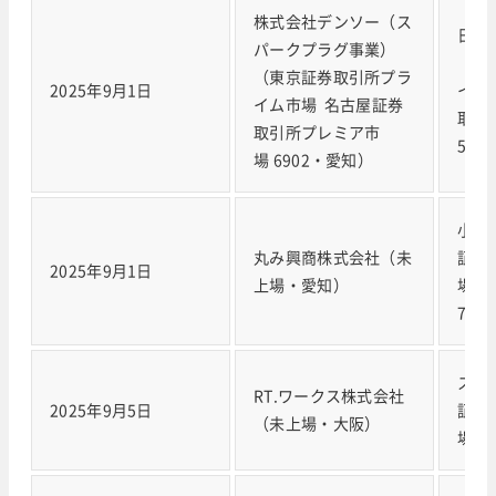
株式会社デンソー（ス
日本
パークプラグ事業）
（東
（東京証券取引所プラ
2025年9月1日
イム
イム市場 名古屋証券
取引
取引所プレミア市
533
場 6902・愛知）
小野
丸み興商株式会社（未
証券
2025年9月1日
上場・愛知）
場 
741
スズ
RT.ワークス株式会社
2025年9月5日
証券
（未上場・大阪）
場 7