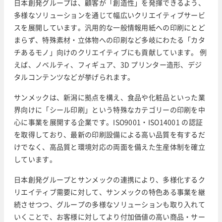
日本創発グループは、顧客が「創造性」を発揮できるよう、
多様なソリューションを通じて幅広いクリエイティブサービ
スを展開しています。汎用的な一般情報用紙への印刷にとど
まらず、特殊素材・立体物への印刷など多岐にわたる「カタ
チあるモノ」向けのクリエイティブにも貢献しています。 例
えば、ノベルティ、フィギュア、3D プリンター造形、デジ
タルコンテンツなどが挙げられます。
サンメックは、新潟に拠点を構え、食品や化粧品といった業
界向けに「シール印刷」という特殊なカテゴリーの印刷を中
心に事業を展開する企業です。ISO9001・ISO14001 の認証
を取得しており、最新の印刷設備による高い品質を有するだ
けでなく、高品質と環境対応の両面を備えた生産体制を確立
しています。
日本創発グループとサンメックの連携により、多様化するク
リエイティブ需要に対して、サンメックの特色ある事業を継
続させつつ、グループの多様なソリューションも取り入れて
いくことで、お客様に対してより付加価値の高い商品・サー