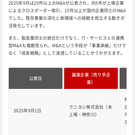
2025年9月は20件以上のM&Aが公表され、内5件が上場企業
によるクロスボーダー取引、15件以上が国内企業同士のM&A
でした。既存事業の深化と新領域への挑戦を両立する動きが
活発化しています。
また、製造業同士の統合だけでなく、IT・サービスとの連携
型M&Aも複数見られ、M&Aという手段が「事業承継」だけで
なく「成長戦略」として浸透していることがうかがえます。
譲渡企業（売り手企
譲
公表日
業）
株式
クニヨシ株式会社（未
京証
2025年9月1日
上場・神奈川）
市場
394