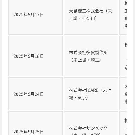
株式
大島機工株式会社（未
工株
2025年9月17日
上場・神奈川）
取引
場 6
株式
株式会社多賀製作所
（東
2025年9月18日
（未上場・埼玉）
ース市
京）
オム
株式会社iCARE（未上
2025年9月24日
京証
場・東京）
市場 
株式
株式会社サンメック
ープ
2025年9月25日