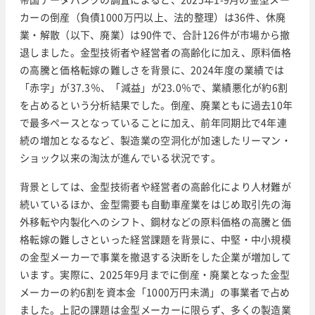
カーの倒産（負債1000万円以上、法的整理）は36件、休廃
業・解散（以下、廃業）は90件で、合計126件が市場から撤
退しました。金型技術者や経営者の高齢化に加え、原料価格
の高騰と価格転嫁の難しさを背景に、2024年度の業績では
「赤字」が37.3％、「減益」が23.0％で、業績悪化が約6割
を占めるという分析結果でした。倒産、廃業ともに過去10年
で最多ペースとなっていることに加え、前年同期比で4年連
続の増加となるなど、製造業の空洞化が加速したリーマン・
ショック以来の淘汰が進んでいる状況です。
背景としては、金型技術者や経営者の高齢化により人材難が
続いているほか、金型需要も自動車産業をはじめ取引先の海
外移転や内製化へのシフト、鋼材などの原料価格の高騰と価
格転嫁の難しさといった経営課題を背景に、中堅・中小規模
の金型メーカーで事業を撤退する決断をした企業が増加して
います。実際に、2025年9月までに倒産・廃業となった金型
メーカーの約6割を資本金「1000万円未満」の事業者で占め
ました。上記の課題は金型メーカーに限らず、多くの製造業