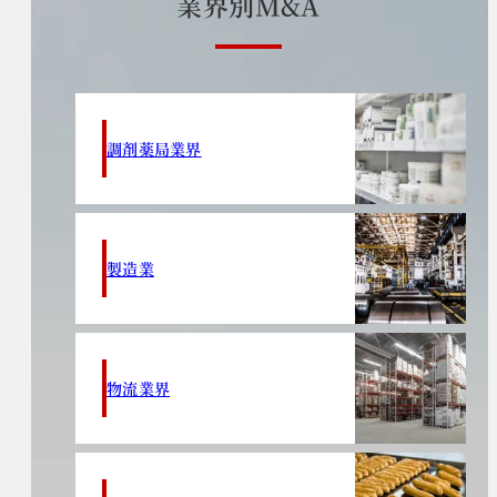
業
界
別
M
&
A
調剤薬局業界
製造業
物流業界