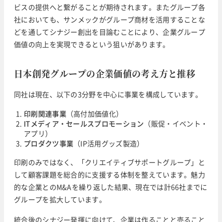
ビスの提供へと繋がることが期待されます。またグループ各
社においても、サンメックがグループ商材を活用することな
どを通してシナジー創出を目論むことにより、企業グループ
価値の向上を実現できるという狙いがあります。
日本創発グループの企業価値の考え方と推移
同社は現在、以下の3分野を中心に事業を構成しています。
印刷関連事業
（高付加価値化）
ITメディア・セールスプロモーション
（販促・イベント・
アプリ）
プロダクツ事業
（IP活用グッズ製造）
印刷のみではなく、「クリエイティブサポートグループ」と
して顧客課題を総合的に支援する体制を整えています。魅力
的な企業とのM&Aを繰り返した結果、現在では計66社までに
グループを拡大しています。
統合後のシナジー発揮に向けて、企業は作ることと売ること