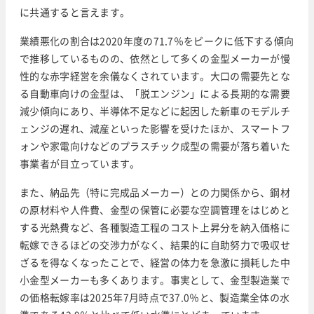
に共通すると言えます。
業績悪化の割合は2020年度の71.7％をピークに低下する傾向
で推移しているものの、依然として多くの金型メーカーが慢
性的な赤字経営を余儀なくされています。大口の需要先とな
る自動車向けの金型は、「脱エンジン」による長期的な需要
減少傾向にあり、半導体不足などに起因した新車のモデルチ
ェンジの遅れ、減産といった影響を受けたほか、スマートフ
ォンや家電向けなどのプラスチック成型の需要が落ち着いた
事業者が目立っています。
また、納品先（特に完成品メーカー）との力関係から、鋼材
の原材料や人件費、金型の保管に必要な空調管理をはじめと
する光熱費など、各種製造工程のコスト上昇分を納入価格に
転嫁できるほどの交渉力がなく、結果的に自助努力で吸収せ
ざるを得なくなったことで、経営の体力を急激に損耗した中
小金型メーカーも多くあります。事実として、金型製造業で
の価格転嫁率は2025年7月時点で37.0％と、製造業全体の水