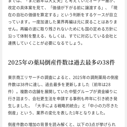
までは、「まだ数年は大丈夫」と考えていたオーナー層が、
改定の具体案を見て、「価値が下がる前に譲渡する」、「現
在の自社の価値を算定する」という判断をするケースが目立
っています。一度加速した業界再編は元に戻ることはありま
せん。再編の波に取り残されないためにも国の定める方針に
沿って体制を整える、もしくは、すでに対応している会社と
連携していくことが必要になるでしょう。
2025年の薬局倒産件数は過去最多の38件
東京商工リサーチの調査によると、2025年の調剤薬局の倒産
件数は38件に達し、過去最多を更新しました（前年は28
件）。複数の店舗を展開していた中堅グループが資金繰りに
行き詰まり、会社更生法を申請する事例も昨年に引き続き発
生しました。 「大手による戦略的統合」と「中小の力尽きた
倒産」という、業界の変化を表した1年となりました。
倒産件数の増加の背景を読み解くと、以下の3点が挙げられ