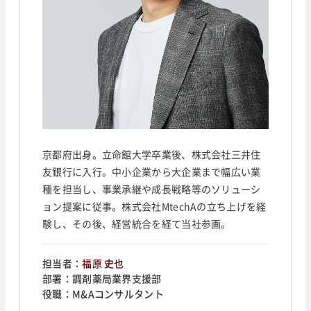
京都府出身。立命館大学卒業後、株式会社三井住
友銀行に入行。中小企業から大企業まで幅広い業
種を担当し、事業承継や成長戦略等のソリューシ
ョン提案に従事。株式会社MtechAの立ち上げを経
験し、その後、経営統合を経て当社参画。
担当者：
福原 史也
部署：
調剤薬局業界支援部
役職：
M&Aコンサルタント