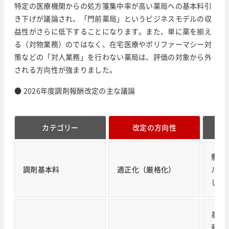
特定の医療機関からの処方箋集中率が高い薬局への基本料引
き下げが議論され、「門前薬局」というビジネスモデルの収
益性がさらに低下することになります。また、単に薬を揃え
る（対物業務）のではなく、在宅医療やポリファーマシー対
策などの「対人業務」を行わない薬局は、評価の対象から外
される方向性が強まりました。
● 2026年度調剤報酬改定の主な議論
カテゴリー
改定の方向性
具
敷地
調剤基本料
適正化（厳格化）
ルの
し、
基本
利・