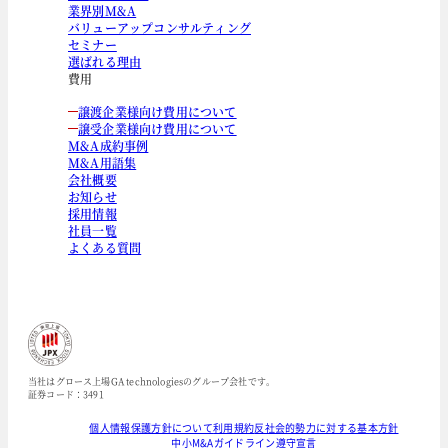
業界別M&A
バリューアップコンサルティング
セミナー
選ばれる理由
費用
譲渡企業様向け費用について
譲受企業様向け費用について
M&A成約事例
M&A用語集
会社概要
お知らせ
採用情報
社員一覧
よくある質問
当社はグロース上場GA technologiesのグループ会社です。
証券コード：3491
個人情報保護方針について
利用規約
反社会的勢力に対する基本方針
中小M&Aガイドライン遵守宣言