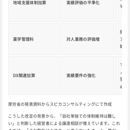
地域支援体制加算
実績評価の平準化
宅や
「実
服薬
薬学管理料
対人業務の評価増
アッ
職種
マイ
ノル
DX関連加算
実績要件の強化
箋・
必須
厚労省の発表資料からスピカコンサルティングにて作成
こうした改定の背景から、「自社単独での体制維持は難し
い」と判断した経営者による譲渡相談が増えています。これ