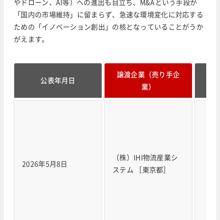
やドローン、AI等）への進出も目立ち、M&Aという手段が
「国内の市場維持」に留まらず、急速な環境変化に対応する
ための「イノベーション創出」の核となっていることがうか
がえます。
譲渡企業（売り手企
譲
公表年月日
業）
（株）IHI物流産業シ
（株
2026年5月8日
ステム ［東京都］
［愛