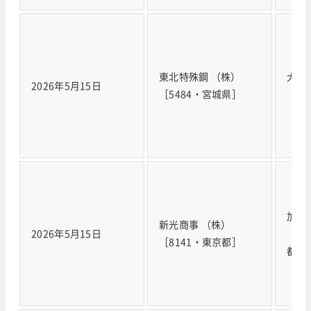
東北特殊鋼 （株）
大同
2026年5月15日
［5484・宮城県］
［5
加賀
新光商事 （株）
2026年5月15日
（株
［8141・東京都］
都］