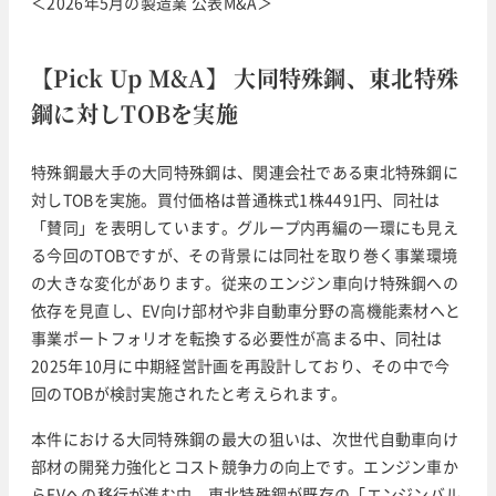
＜2026年5月の製造業 公表M&A＞
【Pick Up M&A】 大同特殊鋼、東北特殊
鋼に対しTOBを実施
特殊鋼最大手の大同特殊鋼は、関連会社である東北特殊鋼に
対しTOBを実施。買付価格は普通株式1株4491円、同社は
「賛同」を表明しています。グループ内再編の一環にも見え
る今回のTOBですが、その背景には同社を取り巻く事業環境
の大きな変化があります。従来のエンジン車向け特殊鋼への
依存を見直し、EV向け部材や非自動車分野の高機能素材へと
事業ポートフォリオを転換する必要性が高まる中、同社は
2025年10月に中期経営計画を再設計しており、その中で今
回のTOBが検討実施されたと考えられます。
本件における大同特殊鋼の最大の狙いは、次世代自動車向け
部材の開発力強化とコスト競争力の向上です。エンジン車か
らEVへの移行が進む中、東北特殊鋼が既存の「エンジンバル