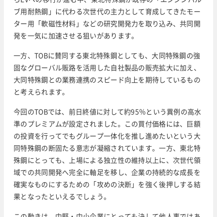
ブ用耐熱鋼」に代わる次世代の主力として育成してきたモー
ター用「軟磁性材料」などの研究開発力を取り込み、共同開
発を一気に加速させる狙いがあります。
一方、TOBに賛同する東北特殊鋼としても、大同特殊鋼の強
固なグローバル販路を活用した自社製品の販売拡大に加え、
大同特殊鋼との業務連携のスピード向上を期待しているもの
と考えられます。
今回のTOBでは、前日終値に対して約95％という異例の高水
準のプレミアムが設定されました。この買付価格には、巨額
の投資を行ってでもグループ一体化を推し進めたいという大
同特殊鋼の断固たる意志が凝縮されています。一方、東北特
殊鋼にとっても、上場による独立性の維持以上に、次世代領
域での共同開発へ完全に軸足を移し、企業の持続的な成長を
確実なものにするための「攻めの決断」を強く後押しする結
果となったといえるでしょう。
この動きは、中堅・中小企業にとっても決して他人事ではあ