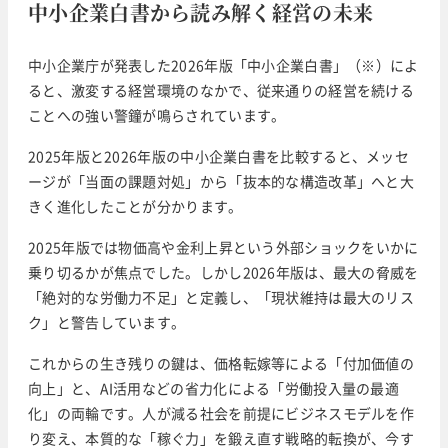
中小企業白書から読み解く経営の未来
中小企業庁が発表した2026年版「中小企業白書」（※）によ
ると、激変する経営環境のなかで、従来通りの経営を続ける
ことへの強い警鐘が鳴らされています。
2025年版と2026年版の中小企業白書を比較すると、メッセ
ージが「当面の課題対処」から「抜本的な構造改革」へと大
きく進化したことが分かります。
2025年版では物価高や金利上昇という外部ショックをいかに
乗り切るかが焦点でした。しかし2026年版は、最大の脅威を
「絶対的な労働力不足」と定義し、「現状維持は最大のリス
ク」と警告しています。
これからの生き残りの鍵は、価格転嫁等による「付加価値の
向上」と、AI活用などの省力化による「労働投入量の最適
化」の両輪です。人が減る社会を前提にビジネスモデルを作
り変え、本質的な「稼ぐ力」を鍛え直す戦略的転換が、今す