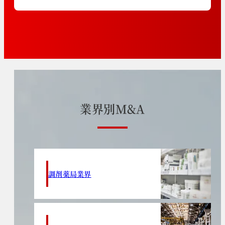
業
界
別
M
&
A
調剤薬局業界