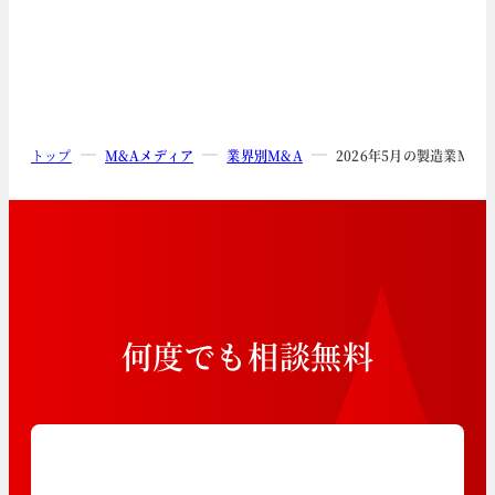
トップ
M&Aメディア
業界別M&A
2026年5月の製造業M&
何
度
で
も
相
談
無
料