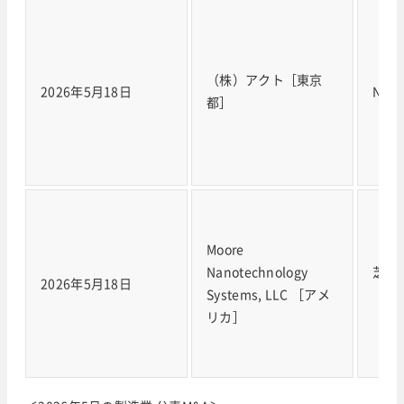
（株）アクト［東京
2026年5月18日
NY
都］
Moore
Nanotechnology
芝浦
2026年5月18日
Systems, LLC ［アメ
［6
リカ］