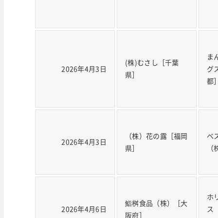
ま
(株)むさし［千葉
2026年4月3日
グ
県］
都
（株）花の露［福岡
ベ
2026年4月3日
県］
（
ホ
鮨桝食品（株）［大
2026年4月6日
ス
阪府］