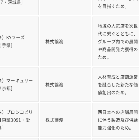
077・茨城県］
を目指すため。
地域の人気店を次世
代に繋ぐとともに、
株）KYフーズ
株式譲渡
グループ内での展開
岩手県］
や商品開発力獲得の
ため。
人材育成と店舗運営
株）マーキュリー
株式譲渡
を融合した新たな価
東京都］
値創出のため。
株）ブロンコビリ
西日本への店舗展開
［東証3091・愛
株式譲渡
に伴う製造及び供給
県］
能力強化のため。