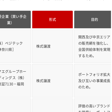
受企業（買い手企
形式
目的
業）
関西及び中京エリア
株）ベジテック
の販売網を強化し、
株式譲渡
神奈川県］
全国供給体制を実現
するため。
マエグループホー
ポートフォリオ拡大
ディングス（株）
株式譲渡
及び互いの事業成長
東証7130・福岡
のため。
］
評価の高いブランド