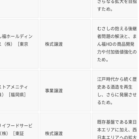
さらなる拡大を目指
すため。
むさしの抱える後継
ん福ホールディン
者問題の解決と、ま
ス（株）［東京
株式譲渡
ん福HDの商品開発
］
力や付加価値強化の
ため。
江戸時代から続く歴
ストアメニティ
史ある酒造を再生
事業譲渡
株）［福岡県］
し、さらに発展させ
るため。
既存基盤である東日
リイフードサービ
本エリアに加え、西
（株）［東証
株式譲渡
日本エリアへの拡大