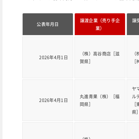
譲渡企業（売り手企
譲
公表年月日
業）
（株）高谷商店［滋
（
2026年4月1日
賀県］
［
ヤ
丸進青果（株）［福
ル
2026年4月1日
岡県］
［
県