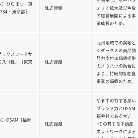
を譲受し、ポートフ
株）ひらまつ［東
株式譲渡
ォリオ拡大及び今後
2764・東京都］
の店舗展開による事
業成長のため。
九州地域での実績と
シダックスの商品開
ダックスフードサ
発力や付加価値提供
ビス（株）［東京
株式譲渡
のノウハウの融合に
］
より、持続的な給食
事業の構築のため。
やま中の有する高い
ブランド力とOSAM
親会社である大迫
株）OSAM［福岡
株式譲渡
HDの有する不動産
］
ネットワークによる