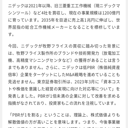
ニデックは2021年以降、旧三菱重工工作機械（現ニデックマ
シンツール）など4社を買収し、現在の事業規模は1200億円
に育っています。2035年を目途に売上高1兆円に伸ばし、世
界屈指の総合工作機械メーカーとなることを標榜していま
す。
今回、ニデックが牧野フライスの買収に踏み切った背景に
は、牧野フライス製作所のブランドや技術開発力（放電加工
機、高精度マシニングセンタなど）の獲得があることは言う
までもありません。さらに、ニデックは低PBR（株価純資産
倍率）企業をターゲットにしたM&A戦略を進めていることも
見逃せません。東京証券取引所は、2023年3月に「資本コス
トや株価を意識した経営の実現に向けた対応等について」を
発表しました。PBRが1倍未満の企業に対して改善を求める
指摘がなされており、投資家もこの流れを注視しています。
「PBRが1を割る」ということは、理論上、株式価値よりも
解散価値の方が高いことを意味します。つまり、今後事業継