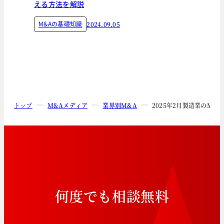
える方法を解説
M&Aの基礎知識
2024.09.05
トップ
M&Aメディア
業界別M&A
2025年2月製造業のM&
何
度
で
も
相
談
無
料