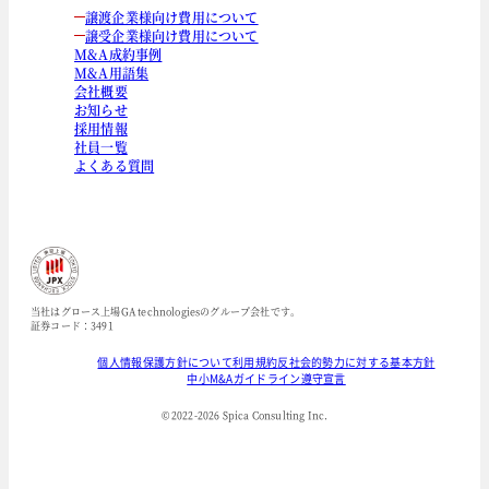
譲渡企業様向け費用について
譲受企業様向け費用について
M&A成約事例
M&A用語集
会社概要
お知らせ
採用情報
社員一覧
よくある質問
当社はグロース上場GA technologiesのグループ会社です。
証券コード：3491
個人情報保護方針について
利用規約
反社会的勢力に対する基本方針
中小M&Aガイドライン遵守宣言
© 2022-
2026
Spica Consulting Inc.