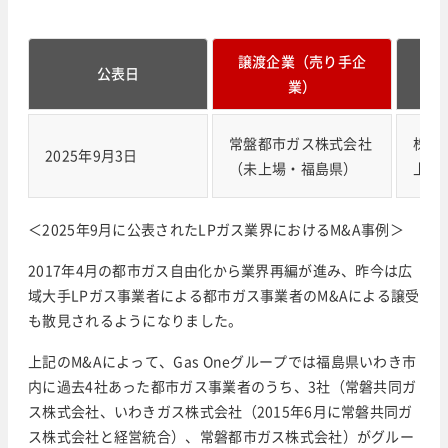
譲渡企業（売り手企
譲
公表日
業）
常盤都市ガス株式会社
株式
2025年9月3日
（未上場・福島県）
上場
＜2025年9月に公表されたLPガス業界におけるM&A事例＞
2017年4月の都市ガス自由化から業界再編が進み、昨今は広
域大手LPガス事業者による都市ガス事業者のM&Aによる譲受
も散見されるようになりました。
上記のM&Aによって、Gas Oneグループでは福島県いわき市
内に過去4社あった都市ガス事業者のうち、3社（常磐共同ガ
ス株式会社、いわきガス株式会社（2015年6月に常磐共同ガ
ス株式会社と経営統合）、常磐都市ガス株式会社）がグルー