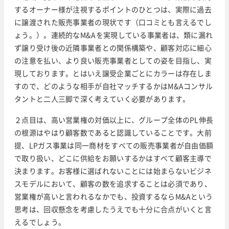
するオーナー様が注視するポイントのひとつは、実際に過去
に譲渡された販売事業者の現状です（口コミとも言えるでし
ょう。）。連続的なM&Aを実現している事業者は、類に漏れ
ず譲り受け後の近隣事業者との関係構築や、顧客対応に細心
の注意を払い、より良い販売事業者としての姿を目指し、実
現しております。とはいえ譲受企業ごとにカラーは存在しま
すので、どのような相手が自社マッチするかはM&Aコンサル
タントと二人三脚で深く考えていく必要があります。
２点目は、高い営業権の対価以上に、グループ全体のPL伸長
の根源はやはり顧客数であると認識していることです。大前
提、LPガス事業は同一商材をすべての販売事業者が自由価額
で取り扱い、どこに供給をお願いするかはすべて顧客主導で
決まります。お客様に選ばれないことには始まらないビジネ
スモデルにおいて、顧客の数を追求することは必須であり、
営業権が高いと言われるなかでも、投資するならM&Aという
思考は、回収懸念を考慮したうえでも十分に合点がいくと言
えるでしょう。