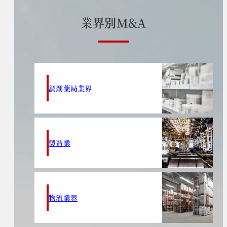
業
界
別
M
&
A
調剤薬局業界
製造業
物流業界