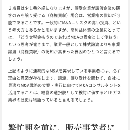
３点目は少し番外編になりますが、譲受企業が譲渡企業の顧
客のみを譲り受ける（商権買収）場合は、営業権の償却が可
能であることです。一般的にM&A＝リスクの高い投資、とい
う考え方もあるかと思いますが、高利益体質の企業にとって
は、「どうせ税金払うのであればM&Aの資金として使おう」
という思考が働きます。業界一般として株式譲渡よりも事業
譲渡（商権買収）の認知が高まった要因のひとつと言えるで
しょう。
上記のように連続的なM&Aを実現している事業者には、必ず
理由と意図が存在します。譲渡、譲り受けを問わず、自社に
最適なM&A戦略の立案・実行に向けてM&Aコンサルタントを
活用することは、経営の選択肢として検討に値するとLPガス
業界の歴史は物語っていると言えるでしょう。
繁忙期を前に、販売事業者に