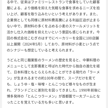
る中で、従来はファミリーレストランで食事をしていた顧客
層による、より価格を抑えた気軽な食事を求めるニーズを拾
い上げ、顧客を取り込みたいという考えがあります。また、
企業側としても同様に原材料費高騰による利益圧迫が止まら
ない中で、原材料の多くを占める小麦のスケールメリットを
活かし仕入れ価格を抑えたいという意図も感じられます。今
回の株式会社こむぎのはすでにベーカリーを全国に100店舗
以上展開（2024年5月）しており、原材料が小麦という点で
のシナジーも想定していると考えられます。
うどんと同じ麺業態のラーメンの歴史を見ると、中華料理の
メニューとして支那蕎麦と呼ばれた時代から独自の進化を経
て、日本料理ともとらえられることができる現代の「ラーメ
ン」が生まれるまでの約100年の間で、スープだけを見て
も、しょうゆ・塩・味噌・とんこつなど様々なものが生ま
れ、ブランドごとに差別化を図ってきました。1990年前後に
博多発祥の「とんこつラーメン」が首都圏で一大ブームとな
ったことを覚えている方も多いと思います。