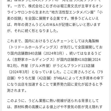
す。一方で、株式会社こむぎのは堀江貴文氏が主宰するオン
ラインサロンから生まれた“地方活性型エンタメパン屋”「小
麦の奴隷」を全国に展開する企業です。博多うどんといえ
ば、昨年の資さんうどんのM＆Aが記憶に新しいと思います
が、それに続く形となりました。
これまで、国内におけるうどんチェーンとしては丸亀製麵
（トリドールホールディングス）が先行して全国展開してお
り国内店舗数840店舗（2024年3月）、続いてはなまるうど
ん（吉野家ホールディングス）が国内店舗数418店舗(2024
年2月)、杵屋（グルメ杵屋）がうどんブランド113店舗
（2024年3月）となっていました。ここに資さんうどん（79
店舗）やうちだ屋（42店舗）がM&Aによって大手資本の傘下
になり出店を加速することで業界勢力図に変化が起きると予
測されます。
このように、うどん業態に熱い視線が送られる背景として
は、原材料費の高騰による値上げや不景気の影が見え隠れす