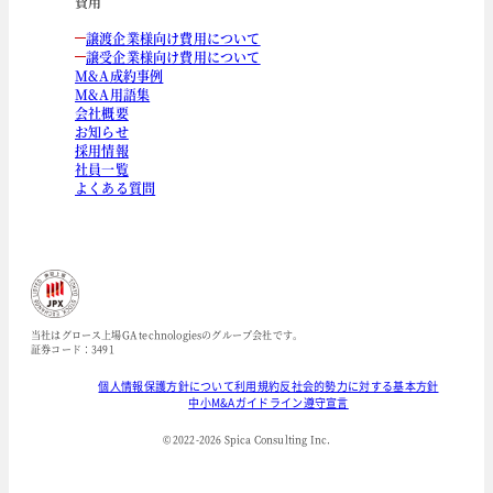
費用
譲渡企業様向け費用について
譲受企業様向け費用について
M&A成約事例
M&A用語集
会社概要
お知らせ
採用情報
社員一覧
よくある質問
当社はグロース上場GA technologiesのグループ会社です。
証券コード：3491
個人情報保護方針について
利用規約
反社会的勢力に対する基本方針
中小M&Aガイドライン遵守宣言
© 2022-
2026
Spica Consulting Inc.