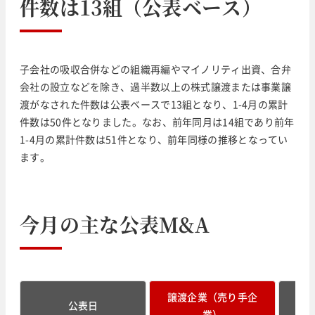
件数は13組（公表ベース）
子会社の吸収合併などの組織再編やマイノリティ出資、合弁
会社の設立などを除き、過半数以上の株式譲渡または事業譲
渡がなされた件数は公表ベースで13組となり、1-4月の累計
件数は50件となりました。なお、前年同月は14組であり前年
1-4月の累計件数は51件となり、前年同様の推移となってい
ます。
今月の主な公表M&A
譲渡企業（売り手企
譲
公表日
業）