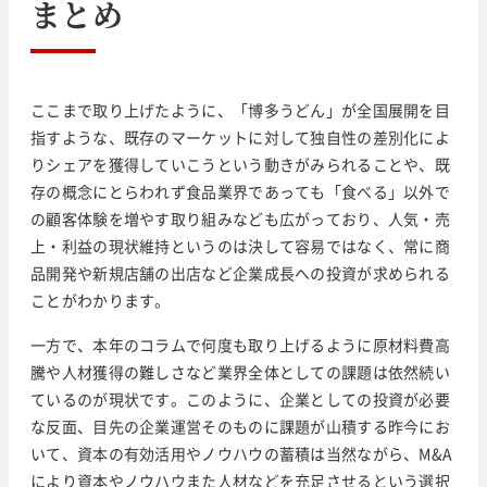
まとめ
ここまで取り上げたように、「博多うどん」が全国展開を目
指すような、既存のマーケットに対して独自性の差別化によ
りシェアを獲得していこうという動きがみられることや、既
存の概念にとらわれず食品業界であっても「食べる」以外で
の顧客体験を増やす取り組みなども広がっており、人気・売
上・利益の現状維持というのは決して容易ではなく、常に商
品開発や新規店舗の出店など企業成長への投資が求められる
ことがわかります。
一方で、本年のコラムで何度も取り上げるように原材料費高
騰や人材獲得の難しさなど業界全体としての課題は依然続い
ているのが現状です。このように、企業としての投資が必要
な反面、目先の企業運営そのものに課題が山積する昨今にお
いて、資本の有効活用やノウハウの蓄積は当然ながら、M&A
により資本やノウハウまた人材などを充足させるという選択