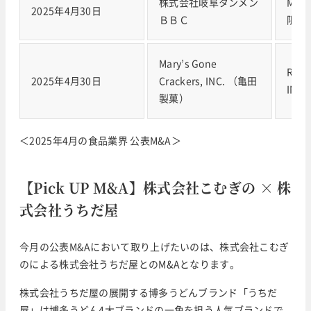
株式会社岐阜タンメン
MS
2025年4月30日
ＢＢＣ
限責
Mary’s Gone
ROS
2025年4月30日
Crackers, INC. （亀田
INC
製菓）
＜2025年4月の食品業界 公表M&A＞
【Pick UP M&A】株式会社こむぎの × 株
式会社うちだ屋
今月の公表M&Aにおいて取り上げたいのは、株式会社こむぎ
のによる株式会社うちだ屋とのM&Aとなります。
株式会社うちだ屋の展開する博多うどんブランド「うちだ
屋」は博多うどん4大ブランドの一角を担う人気ブランドで