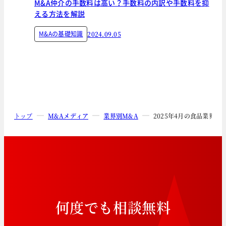
M&A仲介の手数料は高い？手数料の内訳や手数料を抑
える方法を解説
M&Aの基礎知識
2024.09.05
トップ
M&Aメディア
業界別M&A
2025年4月の食品業界M
何
度
で
も
相
談
無
料