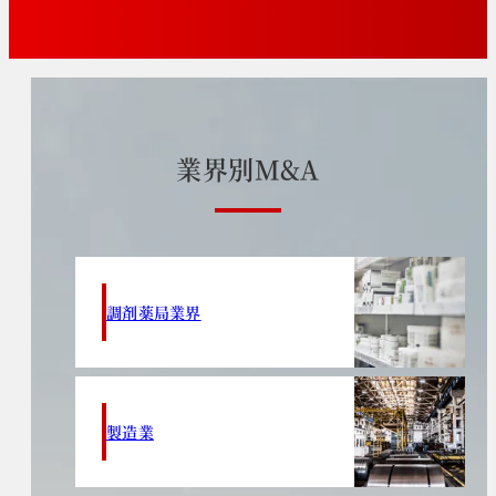
業
界
別
M
&
A
調剤薬局業界
製造業