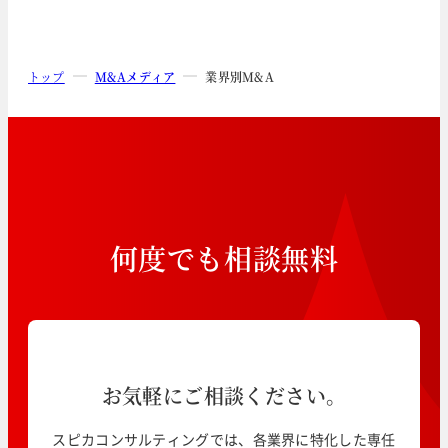
トップ
M&Aメディア
業界別M&A
何
度
で
も
相
談
無
料
お気軽にご相談ください。
スピカコンサルティングでは、各業界に特化した専任