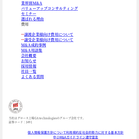
業界別M&A
バリューアップコンサルティング
セミナー
選ばれる理由
費用
譲渡企業様向け費用について
譲受企業様向け費用について
M&A成約事例
M&A用語集
会社概要
お知らせ
採用情報
社員一覧
よくある質問
当社はグロース上場GA technologiesのグループ会社です。
証券コード：3491
個人情報保護方針について
利用規約
反社会的勢力に対する基本方針
中小M&Aガイドライン遵守宣言