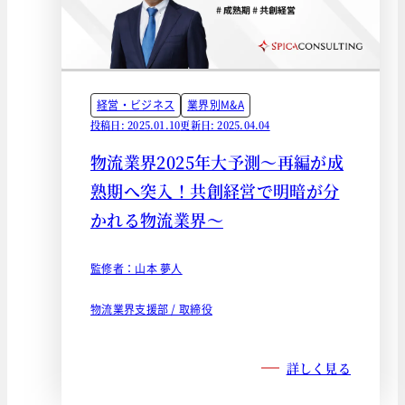
経営・ビジネス
業界別M&A
投稿日: 2025.01.10
更新日: 2025.04.04
物流業界2025年大予測～再編が成
熟期へ突入！共創経営で明暗が分
かれる物流業界～
監修者：山本 夢人
物流業界支援部 / 取締役
詳しく見る