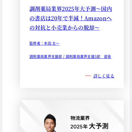
調剤薬局業界2025年大予測～国内
の書店は20年で半減！Amazonへ
の対抗と小売業からの脱却～
監修者：本田 太一
調剤薬局業界支援部 / 調剤薬局業界支援3部 部長
詳しく見る