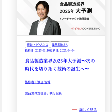
経営・ビジネス
業界別M&A
投稿日: 2025.01.10
更新日: 2025.04.04
食品製造業界2025年大予測〜次の
時代を切り拓く技術の誕生へ〜
監修者：渡邉 智博
食品業界支援部 / 執行役員
詳しく見る