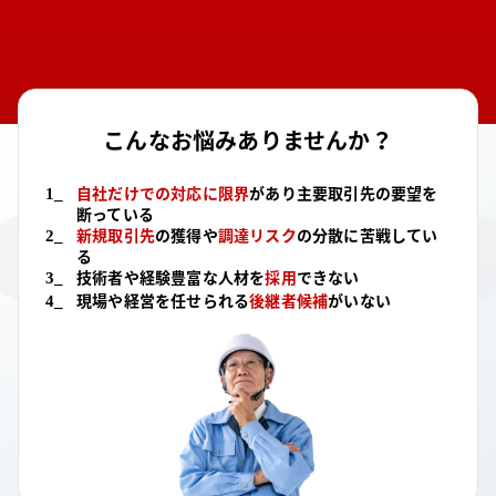
こんなお悩みありませんか？
自社だけでの対応に限界
があり主要取引先の要望を
1
_
断っている
新規取引先
の獲得や
調達リスク
の分散に苦戦してい
2
_
る
技術者や経験豊富な人材を
採用
できない
3
_
現場や経営を任せられる
後継者候補
がいない
4
_