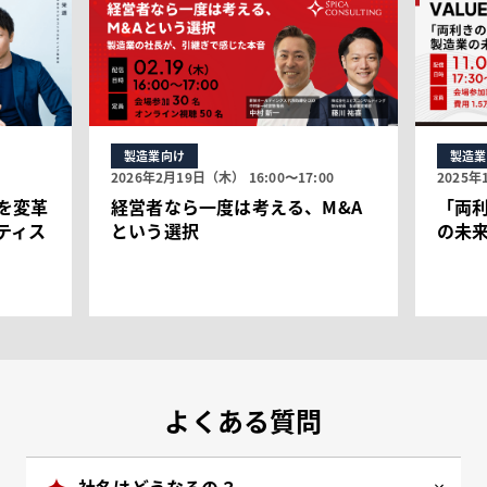
製造業
向け
製造業
2026年2月19日（木） 16:00〜17:00
2025年
を変革
経営者なら一度は考える、M&A
「両
ティス
という選択
の未
よくある質問
社名はどうなるの？