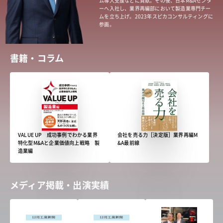
ム導入支援などに貢献。その後、日本M&Aセンタ
ーへ入社し、業界再編部において製造業専門チー
ムを立ち上げ。2023年スピカコンサルティングに
参画。
書籍・コラム
VALUE UP 成功事例でわかる業界
会社を売る力［決定版］業界再編M
特化型M&Aと企業価値向上戦略 製
&A最前線
造業編
メディア掲載・出演実績