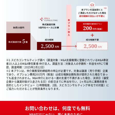
※1 スピカコンサルティング調べ（調査対象：M&A支援機関に登録されているM&A専従
者10人以上のM&A専任業者-仲介法人、調査方法：対象法人の手数料・料金をHPにて確
認、調査時期：2025年2月12日）
※2 本プランは、仲介業務契約締結時の申込が必要です。対象は譲渡（売り手側）企業
であり、オプション費用200万円（税抜）は成功報酬全額免除が提供された場合であっ
ても返金されません。M&A仲介における一連の支援で不満があった場合、決済日（譲受
企業から譲渡対価が入金される日）の前日までに申出を行い、1ヶ月以内に業務改善を
目的としたインタビュー（1時間程度、2回、スピカコンサルティング本社での対面）に
ご協力いただけることが免除条件となります。
お問い合わせは、何度でも無料
M&Aだけじゃない、輝く未来のために。