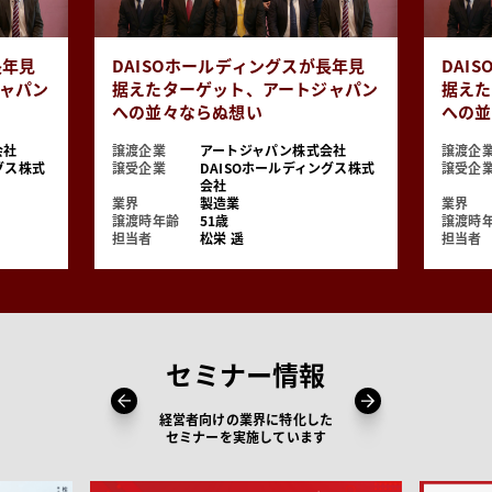
長年見
DAISOホールディングスが長年見
DAI
ャパン
据えたターゲット、アートジャパン
据えた
への並々ならぬ想い
への並
会社
譲渡企業
アートジャパン株式会社
譲渡企
グス株式
譲受企業
DAISOホールディングス株式
譲受企
会社
業界
製造業
業界
譲渡時年齢
51歳
譲渡時
担当者
松栄 遥
担当者
セミナー情報
経営者向けの業界に特化した
セミナーを実施しています