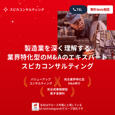
TEL
無料Web相談
製造業
を深く理解する
業界特化型のM&Aのエキスパート
スピカコンサルティング
当社はグロース市場に上場している
GA technologiesのグループ会社です