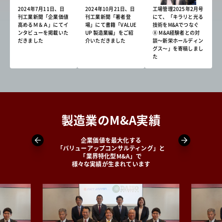
2024年7月11日、日
2024年10月21日、日
工場管理2025年2月号
刊工業新聞「企業価値
刊工業新聞「著者登
にて、「キラリと光る
高めるＭ＆Ａ」にてイ
場」にて書籍「VALUE
技術をM&Aでつなぐ
ンタビューを掲載いた
UP 製造業編」をご紹
⑧ M&A経験者との対
だきました
介いただきました
談～新栄ホールディン
グス〜」を寄稿しまし
た
製造業のM&A実績
企業価値を最大化する
「バリューアップコンサルティング」と
「業界特化型M&A」で
様々な実績が生まれています